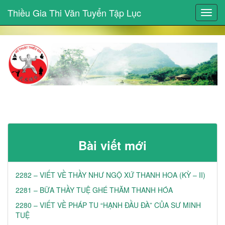
Thiều Gia Thi Văn Tuyển Tập Lục
Toggl
navig
Bài viết mới
2282 – VIẾT VỀ THẦY NHƯ NGỘ XỨ THANH HOA (KỲ – II)
2281 – BỮA THẦY TUỆ GHÉ THĂM THANH HÓA
2280 – VIẾT VỀ PHÁP TU “HẠNH ĐẦU ĐÀ” CỦA SƯ MINH
TUỆ