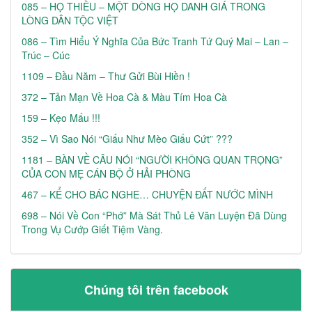
085 – HỌ THIỀU – MỘT DÒNG HỌ DANH GIÁ TRONG
LÒNG DÂN TỘC VIỆT
086 – Tìm Hiểu Ý Nghĩa Của Bức Tranh Tứ Quý Mai – Lan –
Trúc – Cúc
1109 – Đầu Năm – Thư Gửi Bùi Hiền !
372 – Tản Mạn Về Hoa Cà & Màu Tím Hoa Cà
159 – Kẹo Mấu !!!
352 – Vì Sao Nói “Giấu Như Mèo Giấu Cứt” ???
1181 – BÀN VỀ CÂU NÓI “NGƯỜI KHÔNG QUAN TRỌNG”
CỦA CON MẸ CÁN BỘ Ở HẢI PHÒNG
467 – KỂ CHO BÁC NGHE… CHUYỆN ĐẤT NƯỚC MÌNH
698 – Nói Về Con “phớ” Mà Sát Thủ Lê Văn Luyện Đã Dùng
Trong Vụ Cướp Giết Tiệm Vàng.
Chúng tôi trên facebook