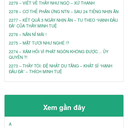
2279 – VIẾT VỀ THẦY NHƯ NGỘ – XỨ THANH
2278 – CƠ THỂ PHẢN ỨNG NTN – SAU 24 TIẾNG NHỊN ĂN
2277 – KẾT QUẢ 3 NGÀY NHỊN ĂN – TU THEO “HẠNH ĐẦU
ĐÀ” CỦA THẦY MINH TUỆ
2276 – NĂN NỈ MÃI !
2275 – MẶT TƯƠI NHƯ NGHÉ !?
2274 – XÁM HỐI VÌ PHÁT NGÔN KHÔNG ĐƯỢC… ỦY
QUYỀN ?!
2273 – THẦY TÔI: ĐỆ NHẤT DU TĂNG – KHẤT SĨ “HẠNH
ĐẦU ĐÀ” – THÍCH MINH TUỆ
Xem gần đây
A