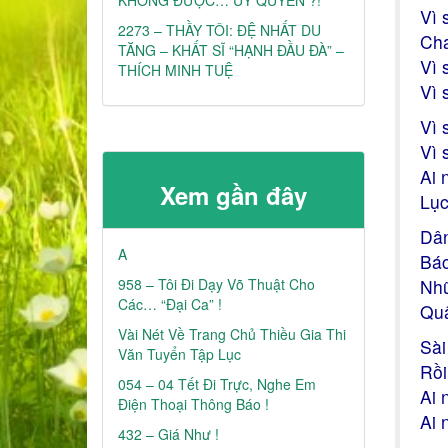
Vì 
2273 – THẦY TÔI: ĐỆ NHẤT DU
Cha
TĂNG – KHẤT SĨ “HẠNH ĐẦU ĐÀ” –
Vì 
THÍCH MINH TUỆ
Vì 
Vì 
Vì 
Ai 
Xem gần đây
Lục
Dân
A
Bác
958 – Tôi Đi Dạy Võ Thuật Cho
Nhữ
Các… “đại Ca” !
Quâ
Vài Nét Về Trang Chủ Thiều Gia Thi
Sài
Văn Tuyển Tập Lục
Rồi
054 – 04 Tết Đi Trực, Nghe Em
Ai 
Điện Thoại Thông Báo !
Ai 
432 – Giá Như !