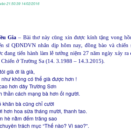
vào 21:50:39 14/02/2016
iều Gia
– Bài thơ này cũng xin được kính tặng vong hồ
ến sĩ QĐNDVN nhân dịp hôm nay, đồng bào và chiến s
c đang tiến hành làm lễ tưởng niệm 27 năm ngày xảy ra
 Chiến ở Trường Sa (14. 3.1988 – 14.3.2015).
ôi già ới là già,
 như không có thể già được hơn !
 cao hơn dãy Trường Sơn
h thần cách mạng bà hơn ối người.
 khăn bà cũng chỉ cười
i hơn hoa sữa tháng mười, thanh tao.
 hè nằm đếm trăng sao
chuyên trách mục “Thế nào? Vì sao?”.