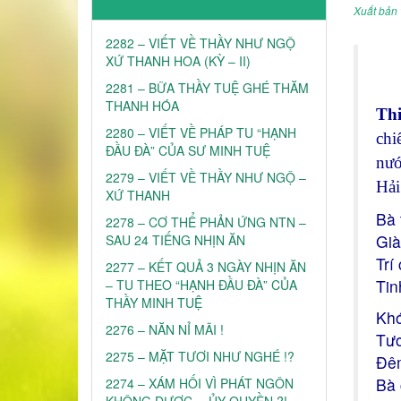
Xuất bản 
2282 – VIẾT VỀ THẦY NHƯ NGỘ
XỨ THANH HOA (KỲ – II)
2281 – BỮA THẦY TUỆ GHÉ THĂM
THANH HÓA
Th
2280 – VIẾT VỀ PHÁP TU “HẠNH
chi
ĐẦU ĐÀ” CỦA SƯ MINH TUỆ
nướ
2279 – VIẾT VỀ THẦY NHƯ NGỘ –
Hải
XỨ THANH
Bà t
2278 – CƠ THỂ PHẢN ỨNG NTN –
Già
SAU 24 TIẾNG NHỊN ĂN
Trí
2277 – KẾT QUẢ 3 NGÀY NHỊN ĂN
Tin
– TU THEO “HẠNH ĐẦU ĐÀ” CỦA
THẦY MINH TUỆ
Khó
2276 – NĂN NỈ MÃI !
Tươ
2275 – MẶT TƯƠI NHƯ NGHÉ !?
Đêm
Bà 
2274 – XÁM HỐI VÌ PHÁT NGÔN
KHÔNG ĐƯỢC… ỦY QUYỀN ?!