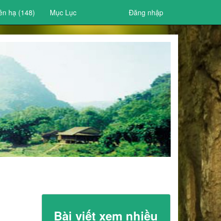
ên hạ (148)
Mục Lục
Đăng nhập
Bài viết xem nhiều