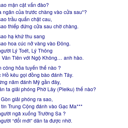
sao mận cật vấn đào?
 ngăn của trước chàng vào cửa sau*?
sao trầu quấn chặt cau,
sao thiếp đứng cửa sau chờ chàng.
sao hạ khứ thu sang
sao hoa cúc nở vàng vào Đông.
người Lý Toét, Lý Thông
 Vân Tiên với Ngộ Không… anh hào.
 công hỏa tuyến thế nào ?
 Hồ kêu gọi đồng bào đánh Tây.
ng năm đánh Mỹ gần đây,
n ta giải phóng Phờ Lây (Pleiku) thế nào?
 Gòn giải phóng ra sao,
 tin Trung Cộng đánh vào Gạc Ma***
người ngã xuống Trường Sa ?
người “đổi mới” dân ta được nhờ.