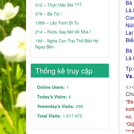
Bà 
012 – Thực Hảo Ma ???
Là 
078 – Bà Tôi !
Con
1089 – Lão Trịnh Đi Tù
Núi
214 – Rượu Say Mơ Về Nhà !
Lại
Biể
199 – Nghe Con Trai Thở Biết Hè
Ngay Bên
Bà 
Là 
Tp.
Thống kê truy cập
Vs.
<>
Online Users:
1
Chú
Today's Visits:
4
*Bà
Yesterday's Visits:
295
trư
Total Visits:
1.617.473
roi
“Gi
***