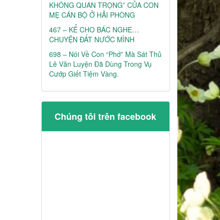
KHÔNG QUAN TRỌNG” CỦA CON
MẸ CÁN BỘ Ở HẢI PHÒNG
467 – KỂ CHO BÁC NGHE…
CHUYỆN ĐẤT NƯỚC MÌNH
698 – Nói Về Con “phớ” Mà Sát Thủ
Lê Văn Luyện Đã Dùng Trong Vụ
Cướp Giết Tiệm Vàng.
Chúng tôi trên facebook