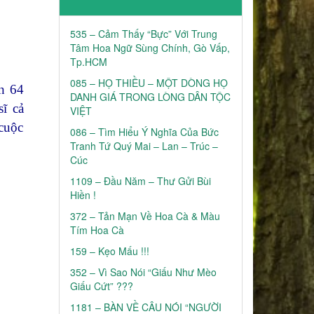
535 – Cảm Thấy “Bực” Với Trung
Tâm Hoa Ngữ Sùng Chính, Gò Vấp,
Tp.HCM
085 – HỌ THIỀU – MỘT DÒNG HỌ
n 64
DANH GIÁ TRONG LÒNG DÂN TỘC
ĩ cả
VIỆT
 cuộc
086 – Tìm Hiểu Ý Nghĩa Của Bức
Tranh Tứ Quý Mai – Lan – Trúc –
Cúc
1109 – Đầu Năm – Thư Gửi Bùi
Hiền !
372 – Tản Mạn Về Hoa Cà & Màu
Tím Hoa Cà
159 – Kẹo Mấu !!!
352 – Vì Sao Nói “Giấu Như Mèo
Giấu Cứt” ???
1181 – BÀN VỀ CÂU NÓI “NGƯỜI