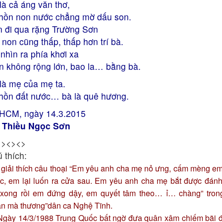
là cả áng văn thơ,
hồn non nước chẳng mờ dấu son.
 đi qua rặng Trường Sơn
 non cũng thấp, thấp hơn trí bà.
 nhìn ra phía khơi xa
n không rộng lớn, bao la… bằng bà.
là mẹ của mẹ ta.
hồn đất nước… bà là quê hương.
HCM, ngày 14.3.2015
 Thiều Ngọc Sơn
<><><>
 thích:
 giải thích câu thoại “Em yêu anh cha mẹ nỏ ưng, cấm mèng e
ớc, em lại luốn ra cửa sau. Em yêu anh cha mẹ bắt được đán
, xong rồi em đứng dậy, em quyết tâm theo… ỉ… chàng” tron
ận mà thương”dân ca Nghệ Tĩnh.
 Ngày 14/3/1988 Trung Quốc bất ngờ đưa quân xâm chiếm bãi 