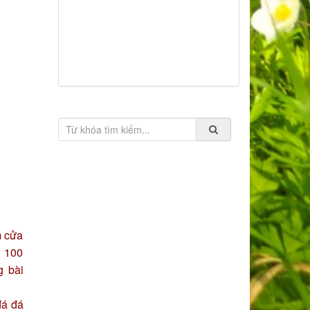
m cửa
h 100
g bài
đá đá