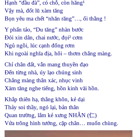
Hạnh “đầu đà”, có chỗ, còn hăng¹
Vậy mà, đốt lũ xàm tăng
Bọn yêu ma chết “nhăn răng”…, ối thằng !
Y phấn tảo, “Du tăng” nhàn bước
Đói xin dân, chai nước, đọi² cơm
Ngủ ngồi, lúc cạnh đống rơm
Khi ngoài nghĩa địa, hôi – thơm chẳng màng.
Chỉ chân đất, vẫn mang thuyền đạo
Đến từng nhà, úy lạo chúng sinh
Chẳng màng thân xác, nhục vinh
Xàm tăng nghe tiếng, hồn kinh vãi hồn.
Khắp thiên hạ, thằng khôn, kẻ dại
Thảy soi thầy, ngó lại, bản thân
Quan trường, lắm kẻ xưng NHÂN (仁)
Vửa trông hình tướng, cặp chân… muốn chùng.