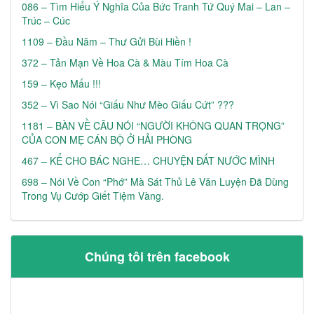
086 – Tìm Hiểu Ý Nghĩa Của Bức Tranh Tứ Quý Mai – Lan –
Trúc – Cúc
1109 – Đầu Năm – Thư Gửi Bùi Hiền !
372 – Tản Mạn Về Hoa Cà & Màu Tím Hoa Cà
159 – Kẹo Mấu !!!
352 – Vì Sao Nói “Giấu Như Mèo Giấu Cứt” ???
1181 – BÀN VỀ CÂU NÓI “NGƯỜI KHÔNG QUAN TRỌNG”
CỦA CON MẸ CÁN BỘ Ở HẢI PHÒNG
467 – KỂ CHO BÁC NGHE… CHUYỆN ĐẤT NƯỚC MÌNH
698 – Nói Về Con “phớ” Mà Sát Thủ Lê Văn Luyện Đã Dùng
Trong Vụ Cướp Giết Tiệm Vàng.
Chúng tôi trên facebook