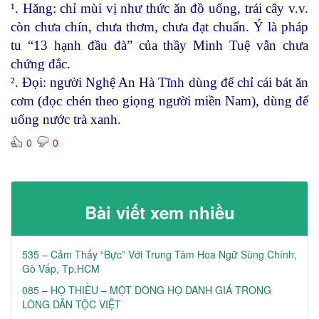
¹. Hăng: chỉ mùi vị như thức ăn đồ uống, trái cây v.v.
còn chưa chín, chưa thơm, chưa đạt chuẩn. Ý là pháp
tu “13 hạnh đầu đà” của thầy Minh Tuệ vẫn chưa
chứng đắc.
². Đọi: người Nghệ An Hà Tĩnh dùng để chỉ cái bát ăn
cơm (đọc chén theo giọng người miền Nam), dùng để
uống nước trà xanh.
0
0
Bài viết xem nhiều
535 – Cảm Thấy “Bực” Với Trung Tâm Hoa Ngữ Sùng Chính,
Gò Vấp, Tp.HCM
085 – HỌ THIỀU – MỘT DÒNG HỌ DANH GIÁ TRONG
LÒNG DÂN TỘC VIỆT