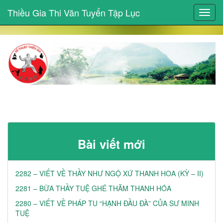
Thiều Gia Thi Văn Tuyển Tập Lục
Toggl
navig
Bài viết mới
2282 – VIẾT VỀ THẦY NHƯ NGỘ XỨ THANH HOA (KỲ – II)
2281 – BỮA THẦY TUỆ GHÉ THĂM THANH HÓA
2280 – VIẾT VỀ PHÁP TU “HẠNH ĐẦU ĐÀ” CỦA SƯ MINH
TUỆ