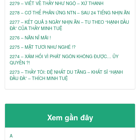
2279 – VIẾT VỀ THẦY NHƯ NGỘ – XỨ THANH
2278 – CƠ THỂ PHẢN ỨNG NTN – SAU 24 TIẾNG NHỊN ĂN
2277 – KẾT QUẢ 3 NGÀY NHỊN ĂN – TU THEO “HẠNH ĐẦU
ĐÀ” CỦA THẦY MINH TUỆ
2276 – NĂN NỈ MÃI !
2275 – MẶT TƯƠI NHƯ NGHÉ !?
2274 – XÁM HỐI VÌ PHÁT NGÔN KHÔNG ĐƯỢC… ỦY
QUYỀN ?!
2273 – THẦY TÔI: ĐỆ NHẤT DU TĂNG – KHẤT SĨ “HẠNH
ĐẦU ĐÀ” – THÍCH MINH TUỆ
Xem gần đây
A