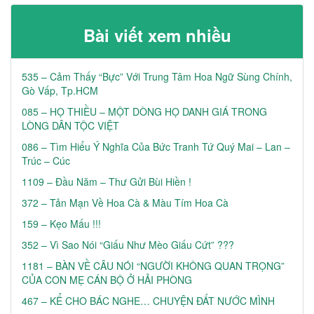
Bài viết xem nhiều
535 – Cảm Thấy “Bực” Với Trung Tâm Hoa Ngữ Sùng Chính,
Gò Vấp, Tp.HCM
085 – HỌ THIỀU – MỘT DÒNG HỌ DANH GIÁ TRONG
LÒNG DÂN TỘC VIỆT
086 – Tìm Hiểu Ý Nghĩa Của Bức Tranh Tứ Quý Mai – Lan –
Trúc – Cúc
1109 – Đầu Năm – Thư Gửi Bùi Hiền !
372 – Tản Mạn Về Hoa Cà & Màu Tím Hoa Cà
159 – Kẹo Mấu !!!
352 – Vì Sao Nói “Giấu Như Mèo Giấu Cứt” ???
1181 – BÀN VỀ CÂU NÓI “NGƯỜI KHÔNG QUAN TRỌNG”
CỦA CON MẸ CÁN BỘ Ở HẢI PHÒNG
467 – KỂ CHO BÁC NGHE… CHUYỆN ĐẤT NƯỚC MÌNH