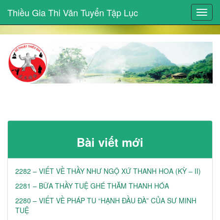
Thiều Gia Thi Văn Tuyển Tập Lục
Toggl
navig
Bài viết mới
2282 – VIẾT VỀ THẦY NHƯ NGỘ XỨ THANH HOA (KỲ – II)
2281 – BỮA THẦY TUỆ GHÉ THĂM THANH HÓA
2280 – VIẾT VỀ PHÁP TU “HẠNH ĐẦU ĐÀ” CỦA SƯ MINH
TUỆ