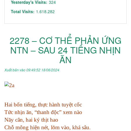
Yesterday's Visits:
324
Total Visits:
1.618.282
2278 – CƠ THỂ PHẢN ỨNG
NTN – SAU 24 TIẾNG NHỊN
ĂN
Xuất bản vào 09:49:52 18/06/2024
Hai bốn tiếng, thực hành tuyệt cốc
Tức nhịn ăn, “thanh độc” xem nào
Nãy cân, hai ký thịt hao
Chỗ mông hiện nét, lõm vào, khá sâu.