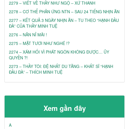
2279 – VIẾT VỀ THẦY NHƯ NGỘ – XỨ THANH
2278 – CƠ THỂ PHẢN ỨNG NTN – SAU 24 TIẾNG NHỊN ĂN
2277 – KẾT QUẢ 3 NGÀY NHỊN ĂN – TU THEO “HẠNH ĐẦU
ĐÀ” CỦA THẦY MINH TUỆ
2276 – NĂN NỈ MÃI !
2275 – MẶT TƯƠI NHƯ NGHÉ !?
2274 – XÁM HỐI VÌ PHÁT NGÔN KHÔNG ĐƯỢC… ỦY
QUYỀN ?!
2273 – THẦY TÔI: ĐỆ NHẤT DU TĂNG – KHẤT SĨ “HẠNH
ĐẦU ĐÀ” – THÍCH MINH TUỆ
Xem gần đây
A