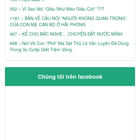
352 – Vì Sao Nói “Giấu Như Mèo Giấu Cứt” ???
1181 – BÀN VỀ CÂU NÓI “NGƯỜI KHÔNG QUAN TRỌNG”
CỦA CON MẸ CÁN BỘ Ở HẢI PHÒNG
467 – KỂ CHO BÁC NGHE… CHUYỆN ĐẤT NƯỚC MÌNH
698 – Nói Về Con “phớ” Mà Sát Thủ Lê Văn Luyện Đã Dùng
Trong Vụ Cướp Giết Tiệm Vàng.
Chúng tôi trên facebook