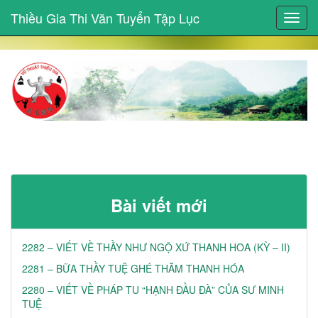
Thiều Gia Thi Văn Tuyển Tập Lục
Toggl
navig
Bài viết mới
2282 – VIẾT VỀ THẦY NHƯ NGỘ XỨ THANH HOA (KỲ – II)
2281 – BỮA THẦY TUỆ GHÉ THĂM THANH HÓA
2280 – VIẾT VỀ PHÁP TU “HẠNH ĐẦU ĐÀ” CỦA SƯ MINH
TUỆ