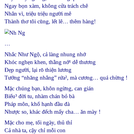
Ngay bọn xàm, không cửa trách chê
Nhân vì, triệu triệu người mê
Thành thơ tôi cũng, lết lê… thêm hàng!
…
Nhắc Như Ngộ, cả làng nhung nhớ
Khóc nghẹn khen, thằng nớ¹ dễ thương
Đẹp người, lại rõ thiện lương
Tướng “nhăng nhẳng” rứa², mà cương… quá chừng !
Mặc chúng bạn, khôn ngừng, can gián
Biểu³ đời tu, nhàm chán bỏ bà
Pháp môn, khổ hạnh đầu đà
Nhược so, khác đếch mấy cha… ăn mày !
Mặc cho mẹ, tối ngày, thủ thỉ
Cả nhà ta, cậy chỉ mỗi con