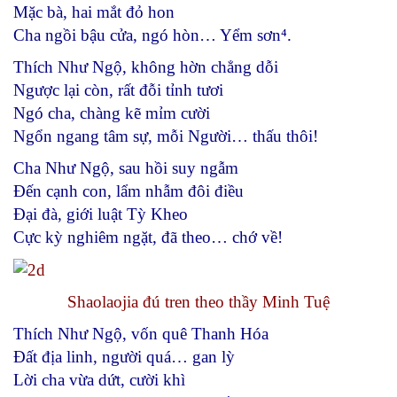
Mặc bà, hai mắt đỏ hon
Cha ngồi bậu cửa, ngó hòn… Yểm sơn⁴.
Thích Như Ngộ, không hờn chẳng dỗi
Ngược lại còn, rất đỗi tỉnh tươi
Ngó cha, chàng kẽ mỉm cười
Ngổn ngang tâm sự, mỗi Người… thấu thôi!
Cha Như Ngộ, sau hồi suy ngẫm
Đến cạnh con, lẩm nhẫm đôi điều
Đại đà, giới luật Tỳ Kheo
Cực kỳ nghiêm ngặt, đã theo… chớ về!
Shaolaojia đú tren theo thầy Minh Tuệ
Thích Như Ngộ, vốn quê Thanh Hóa
Đất địa linh, người quá… gan lỳ
Lời cha vừa dứt, cười khì