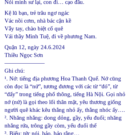
Nói minh sư lại, con đi… cạo đầu.
Kệ lũ bạn, trẻ trâu ngơ ngác
Vác nồi cơm, nhà bác cận kề
Vẫy tay, chào biệt cố quê
Vái thầy Minh Tuệ, đi về phương Nam.
Quận 12, ngày 24.6.2024
Thiều Ngọc Sơn
———————
Ghi chú:
¹. Nớ: tiếng địa phương Hoa Thanh Quế. Nớ cũng
còn đọc là “nứ”, tương đương với các từ “đó”, từ
“đấy” trong tiếng phổ thông, tiếng Hà Nội. Gọi nhỏ
nớ (nứ) là gọi theo lối thân mật, yêu thương giống
người quê khác kêu thằng nhỏ ấy, thằng nhóc ấy….
². Nhăng nhẳng: dong dỏng, gầy, yếu đuối; nhăng
nhẳng rứa, trông gầy còm, yếu đuối thế
³. Biểu: tức nói, bảo, bảo rằng…