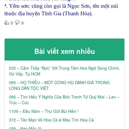
⁴. Yểm sơn: cũng còn gọi là Ngọc Sơn, tên một núi
thuộc địa huyện Tĩnh Gia (Thanh Hóa).
0
0
Bài viết xem nhiều
535 – Cảm Thấy “Bực” Với Trung Tâm Hoa Ngữ Sùng Chính,
Gò Vấp, Tp.HCM
085 – HỌ THIỀU – MỘT DÒNG HỌ DANH GIÁ TRONG
LÒNG DÂN TỘC VIỆT
086 – Tìm Hiểu Ý Nghĩa Của Bức Tranh Tứ Quý Mai – Lan –
Trúc – Cúc
1109 – Đầu Năm – Thư Gửi Bùi Hiền !
372 – Tản Mạn Về Hoa Cà & Màu Tím Hoa Cà
159 – Kẹo Mấu !!!