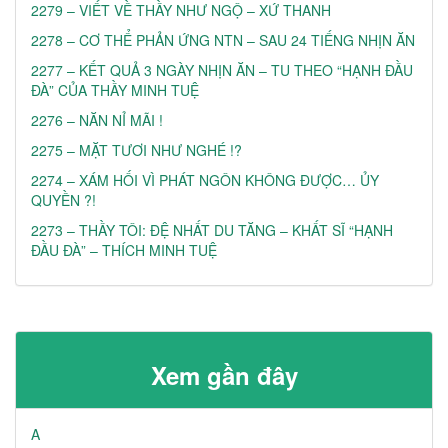
2279 – VIẾT VỀ THẦY NHƯ NGỘ – XỨ THANH
2278 – CƠ THỂ PHẢN ỨNG NTN – SAU 24 TIẾNG NHỊN ĂN
2277 – KẾT QUẢ 3 NGÀY NHỊN ĂN – TU THEO “HẠNH ĐẦU
ĐÀ” CỦA THẦY MINH TUỆ
2276 – NĂN NỈ MÃI !
2275 – MẶT TƯƠI NHƯ NGHÉ !?
2274 – XÁM HỐI VÌ PHÁT NGÔN KHÔNG ĐƯỢC… ỦY
QUYỀN ?!
2273 – THẦY TÔI: ĐỆ NHẤT DU TĂNG – KHẤT SĨ “HẠNH
ĐẦU ĐÀ” – THÍCH MINH TUỆ
Xem gần đây
A