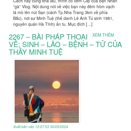
Cách nay cũng khá lâu, mình có xem Clip của bạn Nhân
“gà” Vlog. Nội dung nói về việc bạn này đêm hôm vạch
lá mò lên núi Sạn (cách Tp.Nha Trang 3km về phía
Bắc), nơi sư Minh Tuệ (thế danh Lê Anh Tú sinh 1981,
nguyên quán Hà Tĩnh) ẩn tu. Mục đích […]
2267 – BÀI PHÁP THOẠI
XEM THÊM
VỀ: SINH – LÃO – BỆNH – TỬ CỦA
THẦY MINH TUỆ
Xuất bản vào 12:07:53 30/05/2024