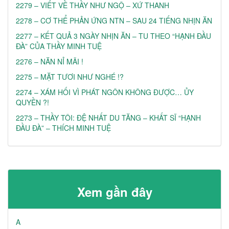
2279 – VIẾT VỀ THẦY NHƯ NGỘ – XỨ THANH
2278 – CƠ THỂ PHẢN ỨNG NTN – SAU 24 TIẾNG NHỊN ĂN
2277 – KẾT QUẢ 3 NGÀY NHỊN ĂN – TU THEO “HẠNH ĐẦU
ĐÀ” CỦA THẦY MINH TUỆ
2276 – NĂN NỈ MÃI !
2275 – MẶT TƯƠI NHƯ NGHÉ !?
2274 – XÁM HỐI VÌ PHÁT NGÔN KHÔNG ĐƯỢC… ỦY
QUYỀN ?!
2273 – THẦY TÔI: ĐỆ NHẤT DU TĂNG – KHẤT SĨ “HẠNH
ĐẦU ĐÀ” – THÍCH MINH TUỆ
Xem gần đây
A