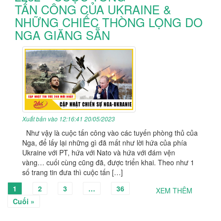
TẤN CÔNG CỦA UKRAINE &
NHỮNG CHIẾC THÒNG LỌNG DO
NGA GIĂNG SẴN
Xuất bản vào 12:16:41 20/05/2023
Như vậy là cuộc tấn công vào các tuyến phòng thủ của
Nga, để lấy lại những gì đã mất như lời hứa của phía
Ukraine với PT, hứa với Nato và hứa với đám vện
vàng… cuối cùng cũng đã, được triển khai. Theo như 1
số trang tin đưa thì cuộc tấn […]
1
2
3
…
36
XEM THÊM
Cuối »