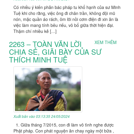
Có nhiều ý kiến phản bác pháp tu khổ hạnh của sư Minh
Tuệ khi cho rằng, việc ông đi chân trần, không đội mũ
nón, mặc quần áo rách, ôm lõi nồi cơm điện đi xin ăn là
việc làm mang tính bêu riếu, vô bổ giữa thời hiện đại.
Thậm chí nhiều kẻ […]
2263 – TOÀN VĂN LỜI
XEM THÊM
CHIA SẺ, GIÃI BÀY CỦA SƯ
THÍCH MINH TUỆ
Xuất bản vào 03:13:35 24/05/2024
1. Giữa tháng 7/2015, con đi làm vô tình nghe được
Phật pháp. Con phát nguyện ăn chay ngày một bữa ,