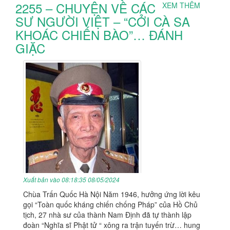
2255 – CHUYỆN VỀ CÁC
XEM THÊM
SƯ NGƯỜI VIỆT – “CỞI CÀ SA
KHOÁC CHIẾN BÀO”… ĐÁNH
GIẶC
Xuất bản vào 08:18:35 08/05/2024
Chùa Trấn Quốc Hà Nội Năm 1946, hưởng ứng lời kêu
gọi “Toàn quốc kháng chiến chống Pháp” của Hồ Chủ
tịch, 27 nhà sư của thành Nam Định đã tự thành lập
đoàn “Nghĩa sĩ Phật tử “ xông ra trận tuyến trừ… hung