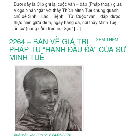
Dưới đây là Clip ghi lại cuộc vấn – đáp (Pháp thoại) giữa
Vlogs Nhân “gà” với thầy Thích Minh Tuệ chung quanh
chủ đề Sinh – Lão – Bệnh – Tử. Cuộc “vấn – đáp” được
thực hiện giữa đêm, ngay hang đá, nơi thầy Minh Tuệ
ẩn cư (hang nằm trên núi Sạn* […]
2264 – BÀN VỀ GIÁ TRỊ
XEM THÊM
PHÁP TU “HẠNH ĐẦU ĐÀ” CỦA SƯ
MINH TUỆ
Xuất bản vào 03:16:12 24/05/2024