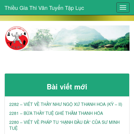
Thiều Gia Thi Văn Tuyển Tập Lục
Toggl
navig
Bài viết mới
2282 – VIẾT VỀ THẦY NHƯ NGỘ XỨ THANH HOA (KỲ – II)
2281 – BỮA THẦY TUỆ GHÉ THĂM THANH HÓA
2280 – VIẾT VỀ PHÁP TU “HẠNH ĐẦU ĐÀ” CỦA SƯ MINH
TUỆ