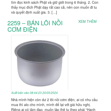
tìm đọc kinh sách Phật và giữ giới trong 6 tháng. 2. Con
thấy mục đích Phật dạy rất cao cả, nên con muốn đi tu
và quyết định xuất gia. 3. […]
2259 – BÁN LÕI NỒI
XEM THÊM
CƠM ĐIỆN
Xuất bản vào 08:44:23 20/05/2024
Nhà mình hiện còn dư 2 lõi nồi cơm điện, ai có nhu cầu
mua thì alo cho mình, mình để lại với giá hữu nghị.
Riêng ai có tâm đạo, muốn lập thệ tu theo phái “Hạnh