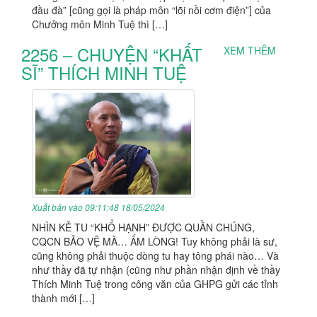
đầu đà” [cũng gọi là pháp môn “lõi nồi cơm điện”] của
Chưởng môn Minh Tuệ thì […]
2256 – CHUYỆN “KHẤT
XEM THÊM
SĨ” THÍCH MINH TUỆ
Xuất bản vào 09:11:48 18/05/2024
NHÌN KẺ TU “KHỔ HẠNH” ĐƯỢC QUẦN CHÚNG,
CQCN BẢO VỆ MÀ… ẤM LÒNG! Tuy không phải là sư,
cũng không phải thuộc dòng tu hay tông phái nào… Và
như thầy đã tự nhận (cũng như phần nhận định về thầy
Thích Minh Tuệ trong công văn của GHPG gửi các tỉnh
thành mới […]