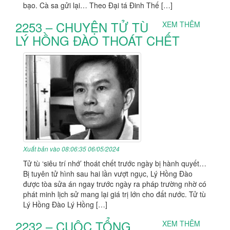
bạo. Cà sa gửi lại… Theo Đại tá Đinh Thế […]
2253 – CHUYỆN TỬ TÙ
XEM THÊM
LÝ HỒNG ĐÀO THOÁT CHẾT
Xuất bản vào 08:06:35 06/05/2024
Tử tù ‘siêu trí nhớ’ thoát chết trước ngày bị hành quyết…
Bị tuyên tử hình sau hai lần vượt ngục, Lý Hồng Đào
được tòa sửa án ngay trước ngày ra pháp trường nhờ có
phát minh lịch sử mang lại giá trị lớn cho đất nước. Tử tù
Lý Hồng Đào Lý Hồng […]
2232 – CUỘC TỔNG
XEM THÊM