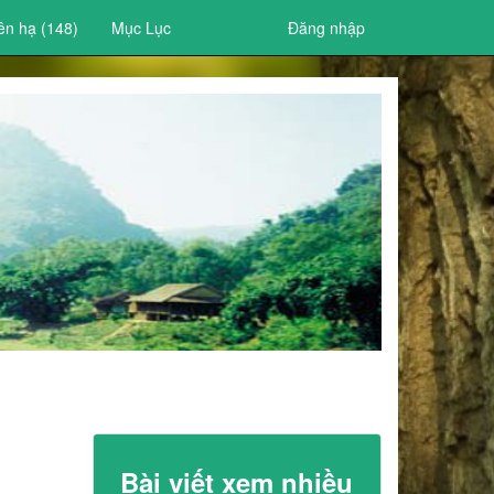
ên hạ (148)
Mục Lục
Đăng nhập
Bài viết xem nhiều