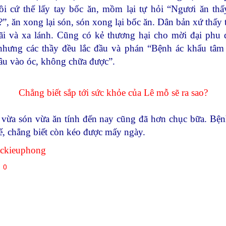
ồi cứ thế lấy tay bốc ăn, mồm lại tự hỏi “Ngươi ăn th
”, ăn xong lại són, són xong lại bốc ăn. Dân bản xứ thấy 
ãi và xa lánh. Cũng có kẻ thương hại cho mời đại phu 
hưng các thầy đều lắc đầu và phán “Bệnh ác khẩu tâm
âu vào óc, không chữa được”.
Chẳng biết sắp tới sức khỏe của Lê mỗ sẽ ra sao?
vừa són vừa ăn tính đến nay cũng đã hơn chục bữa. Bện
ế, chẳng biết còn kéo được mấy ngày.
ackieuphong
0