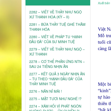
Xuất bản 
2282 – VIẾT VỀ THẦY NHƯ NGỘ
XỨ THANH HOA (KỲ – II)
2281 – BỮA THẦY TUỆ GHÉ THĂM
Việt N
THANH HÓA
Mỗ trư
2280 – VIẾT VỀ PHÁP TU “HẠNH
ĐẦU ĐÀ” CỦA SƯ MINH TUỆ
tuổi c
càng l
2279 – VIẾT VỀ THẦY NHƯ NGỘ –
XỨ THANH
2278 – CƠ THỂ PHẢN ỨNG NTN –
SAU 24 TIẾNG NHỊN ĂN
2277 – KẾT QUẢ 3 NGÀY NHỊN ĂN
– TU THEO “HẠNH ĐẦU ĐÀ” CỦA
THẦY MINH TUỆ
Một bữ
“kinh”
2276 – NĂN NỈ MÃI !
tự hào
2275 – MẶT TƯƠI NHƯ NGHÉ !?
thiên 
2274 – XÁM HỐI VÌ PHÁT NGÔN
“bất k
KHÔNG ĐƯỢC… ỦY QUYỀN ?!