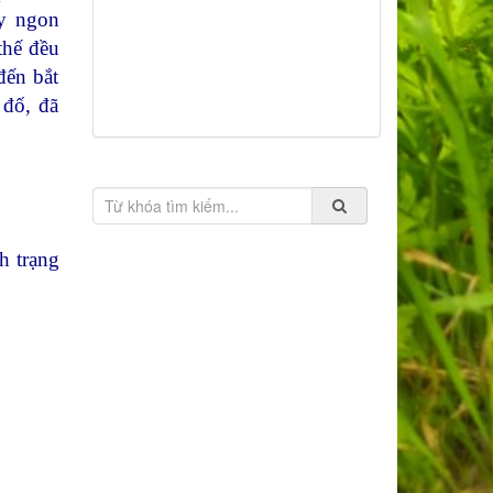
ấy ngon
thế đều
đến bắt
 đố, đã
h trạng