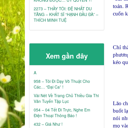
toán. R
2273 – THẦY TÔI: ĐỆ NHẤT DU
cuốn k
TĂNG – KHẤT SĨ “HẠNH ĐẦU ĐÀ” –
THÍCH MINH TUỆ
Chỉ th
Xem gần đây
phương
kéo qu
A
958 – Tôi Đi Dạy Võ Thuật Cho
Các… “đại Ca” !
Vài Nét Về Trang Chủ Thiều Gia Thi
Văn Tuyển Tập Lục
Lão ch
054 – 04 Tết Đi Trực, Nghe Em
buốt l
Điện Thoại Thông Báo !
nói nh
432 – Giá Như !
mọ vào