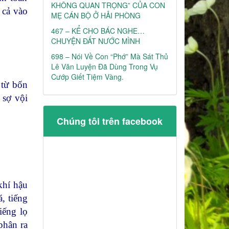
KHÔNG QUAN TRỌNG” CỦA CON
ị cả vào
MẸ CÁN BỘ Ở HẢI PHÒNG
467 – KỂ CHO BÁC NGHE…
CHUYỆN ĐẤT NƯỚC MÌNH
698 – Nói Về Con “phớ” Mà Sát Thủ
Lê Văn Luyện Đã Dùng Trong Vụ
Cướp Giết Tiệm Vàng.
 từ bốn
 sợ vội
Chúng tôi trên facebook
khí hậu
, tiếng
iếng lọ
phân ra