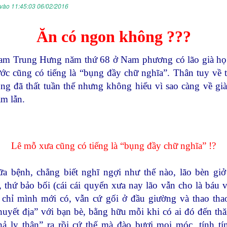
vào 11:45:03 06/02/2016
Ăn có ngon không ???
am Trung Hưng năm thứ 68 ở Nam phương có lão già họ
ớc cũng có tiếng là “bụng đầy chữ nghĩa”. Thân tuy về tr
ũng đã thất tuần thế nhưng không hiểu vì sao càng về già 
ầm lẫn.
Lê mỗ xưa cũng có tiếng là “bụng đầy chữ nghĩa” !?
a bệnh, chẳng biết nghĩ ngợi như thế nào, lão bèn gi
, thứ bảo bối (cái cái quyển xưa nay lão vẫn cho là báu v
 chỉ mình mới có, vẫn cứ gối ở đầu giường và thao th
thuyết địa” với bạn bè, bằng hữu mỗi khi có ai đó đến thă
hả ly thân” ra rồi cứ thế mà đào bươi moi móc, tính tí