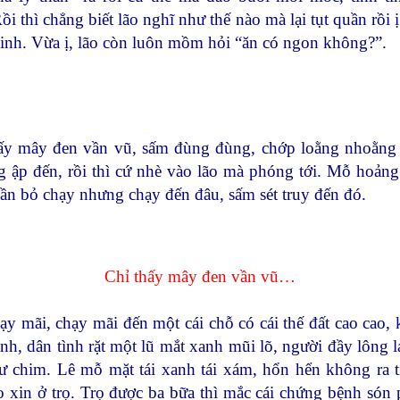
ồi thì chẳng biết lão nghĩ như thế nào mà lại tụt quần rồi 
inh. Vừa ị, lão còn luôn mồm hỏi “ăn có ngon không?”.
ấy mây đen vần vũ, sấm đùng đùng, chớp loằng nhoằng
 ập đến, rồi thì cứ nhè vào lão mà phóng tới. Mỗ hoảng
ần bỏ chạy nhưng chạy đến đâu, sấm sét truy đến đó.
Chỉ thấy mây đen vần vũ…
ạy mãi, chạy mãi đến một cái chỗ có cái thế đất cao cao, 
ạnh, dân tình rặt một lũ mắt xanh mũi lõ, người đầy lông lá
ư chim. Lê mỗ mặt tái xanh tái xám, hổn hển không ra t
 xin ở trọ. Trọ được ba bữa thì mắc cái chứng bệnh són 