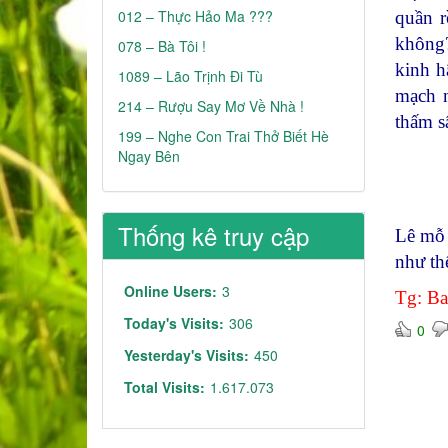
012 – Thực Hảo Ma ???
quần r
không?
078 – Bà Tôi !
kinh h
1089 – Lão Trịnh Đi Tù
mạch n
214 – Rượu Say Mơ Về Nhà !
thấm s
199 – Nghe Con Trai Thở Biết Hè
Ngay Bên
Thống kê truy cập
Lê mỗ 
như th
Online Users:
3
Tg: B
Today's Visits:
306
0
Yesterday's Visits:
450
Total Visits:
1.617.073