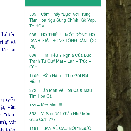
535 – Cảm Thấy “Bực” Với Trung
Tâm Hoa Ngữ Sùng Chính, Gò Vấp,
Tp.HCM
 Lê tên
085 – HỌ THIỀU – MỘT DÒNG HỌ
DANH GIÁ TRONG LÒNG DÂN TỘC
í sĩ và
VIỆT
lão lại
086 – Tìm Hiểu Ý Nghĩa Của Bức
Tranh Tứ Quý Mai – Lan – Trúc –
Cúc
1109 – Đầu Năm – Thư Gửi Bùi
Hiền !
372 – Tản Mạn Về Hoa Cà & Màu
Tím Hoa Cà
ở quyển
159 – Kẹo Mấu !!!
ật, vẫn
352 – Vì Sao Nói “Giấu Như Mèo
ao “đàm
Giấu Cứt” ???
m), vật
1181 – BÀN VỀ CÂU NÓI “NGƯỜI
nh toán