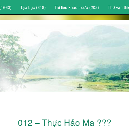
(1660)
Tạp Lục (318)
Tài liệu khảo - cứu (202)
Thơ văn thi
012 – Thực Hảo Ma ???