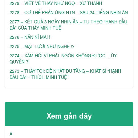
2279 – VIẾT VỀ THẦY NHƯ NGỘ – XỨ THANH
2278 – CƠ THỂ PHẢN ỨNG NTN – SAU 24 TIẾNG NHỊN ĂN
2277 – KẾT QUẢ 3 NGÀY NHỊN ĂN – TU THEO “HẠNH ĐẦU
ĐÀ” CỦA THẦY MINH TUỆ
2276 – NĂN NỈ MÃI !
2275 – MẶT TƯƠI NHƯ NGHÉ !?
2274 – XÁM HỐI VÌ PHÁT NGÔN KHÔNG ĐƯỢC… ỦY
QUYỀN ?!
2273 – THẦY TÔI: ĐỆ NHẤT DU TĂNG – KHẤT SĨ “HẠNH
ĐẦU ĐÀ” – THÍCH MINH TUỆ
Xem gần đây
A