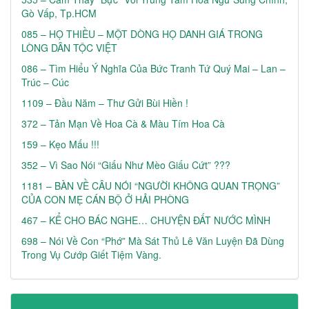
Gò Vấp, Tp.HCM
085 – HỌ THIỀU – MỘT DÒNG HỌ DANH GIÁ TRONG
LÒNG DÂN TỘC VIỆT
086 – Tìm Hiểu Ý Nghĩa Của Bức Tranh Tứ Quý Mai – Lan –
Trúc – Cúc
1109 – Đầu Năm – Thư Gửi Bùi Hiền !
372 – Tản Mạn Về Hoa Cà & Màu Tím Hoa Cà
159 – Kẹo Mấu !!!
352 – Vì Sao Nói “Giấu Như Mèo Giấu Cứt” ???
1181 – BÀN VỀ CÂU NÓI “NGƯỜI KHÔNG QUAN TRỌNG”
CỦA CON MẸ CÁN BỘ Ở HẢI PHÒNG
467 – KỂ CHO BÁC NGHE… CHUYỆN ĐẤT NƯỚC MÌNH
698 – Nói Về Con “phớ” Mà Sát Thủ Lê Văn Luyện Đã Dùng
Trong Vụ Cướp Giết Tiệm Vàng.