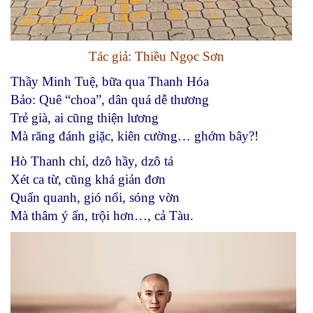
Tác giả: Thiều Ngọc Sơn
Thầy Minh Tuệ, bữa qua Thanh Hóa
Bảo: Quê “choa”, dân quá dễ thương
Trẻ già, ai cũng thiện lương
Mà răng đánh giặc, kiên cường… ghớm bây?!
Hò Thanh chỉ, dzô hầy, dzô tá
Xét ca từ, cũng khá giản đơn
Quẩn quanh, gió nổi, sóng vờn
Mà thâm ý ẩn, trội hơn…, cả Tàu.