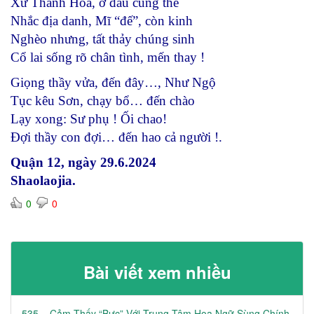
Xứ Thanh Hóa, ở đâu cũng thế
Nhắc địa danh, Mĩ “đế”, còn kinh
Nghèo nhưng, tất thảy chúng sinh
Cổ lai sống rõ chân tình, mến thay !
Giọng thầy vửa, đến đây…, Như Ngộ
Tục kêu Sơn, chạy bổ… đến chào
Lạy xong: Sư phụ ! Ối chao!
Đợi thầy con đợi… đến hao cả người !.
Quận 12, ngày 29.6.2024
Shaolaojia.
0
0
Bài viết xem nhiều
535 – Cảm Thấy “Bực” Với Trung Tâm Hoa Ngữ Sùng Chính,