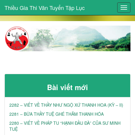
Thiều Gia Thi Văn Tuyển Tập Lục
Toggl
navig
Bài viết mới
2282 – VIẾT VỀ THẦY NHƯ NGỘ XỨ THANH HOA (KỲ – II)
2281 – BỮA THẦY TUỆ GHÉ THĂM THANH HÓA
2280 – VIẾT VỀ PHÁP TU “HẠNH ĐẦU ĐÀ” CỦA SƯ MINH
TUỆ